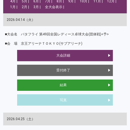
4月
5月
6月
7月
8月
9月
10月
11月
12月
1月
2月
3月
全大会表示
2026.04.14（火）
バタフライ 第49回全国レディース卓球大会(団体戦)<予>
京王アリーナＴＯＫＹＯ(サブアリーナ)
大会詳細
受付終了
結果
写真
2026.04.25（土）