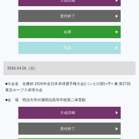
大会詳細
受付終了
結果
写真
2026.04.26（日）
全農杯 2026年全日本卓球選手権大会(バンビの部)<予> 兼 第27回
東京ホープス卓球大会
明治大学付属明治高等学校第二体育館
大会詳細
受付終了