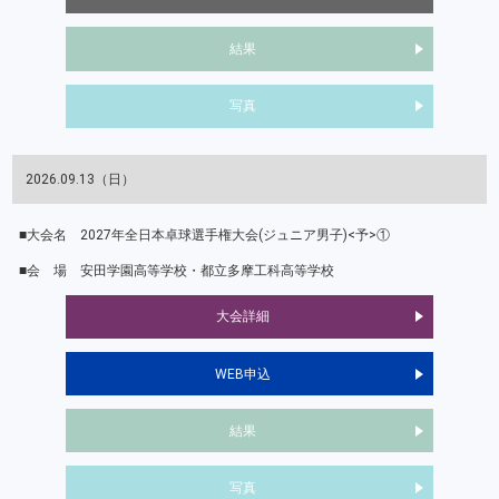
結果
写真
2026.09.13（日）
2027年全日本卓球選手権大会(ジュニア男子)<予>①
安田学園高等学校・都立多摩工科高等学校
大会詳細
WEB申込
結果
写真