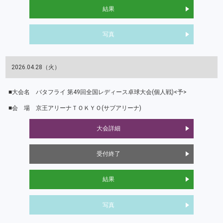
結果
写真
2026.04.28（火）
バタフライ 第49回全国レディース卓球大会(個人戦)<予>
京王アリーナＴＯＫＹＯ(サブアリーナ)
大会詳細
受付終了
結果
写真