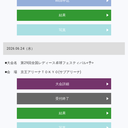
WEB申込
結果
写真
2026.06.24（水）
第29回全国レディース卓球フェスティバル<予>
京王アリーナＴＯＫＹＯ(サブアリーナ)
大会詳細
受付終了
結果
写真