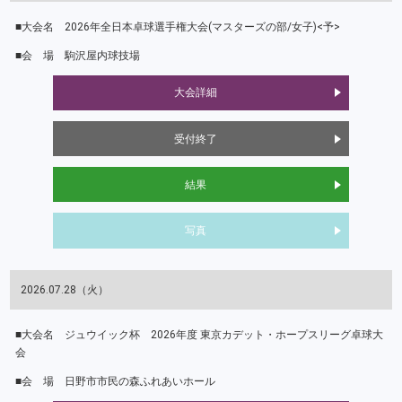
2026年全日本卓球選手権大会(マスターズの部/女子)<予>
駒沢屋内球技場
大会詳細
受付終了
結果
写真
2026.07.28（火）
ジュウイック杯 2026年度 東京カデット・ホープスリーグ卓球大
会
日野市市民の森ふれあいホール