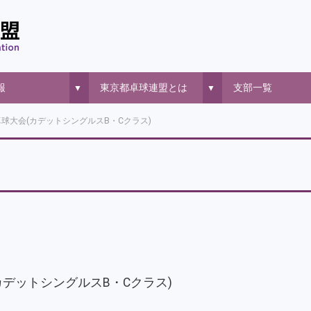
報
東京都卓球連盟とは
支部一覧
▼
▼
球大会(カデットシングルスB・Cクラス)
カデットシングルスB・Cクラス)