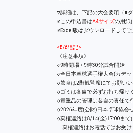
▽詳細は、下記の大会要項（■
※この申込書は
A4サイズ
の用紙
※Excel版はダウンロードして
<8/6追記>
《注意事項》
◇9時開場 / 9時30分試合開始
◇全日本卓球選手権大会(カデ
◇飲食は2階観覧席にてお願い
◇ゴミは各自で必ずお持ち帰り
◇貴重品の管理は各自の責任で
◇2026年度(公財)日本卓球協
◇棄権連絡は8/14(金)17:00ま
棄権連絡はお電話ではお受け