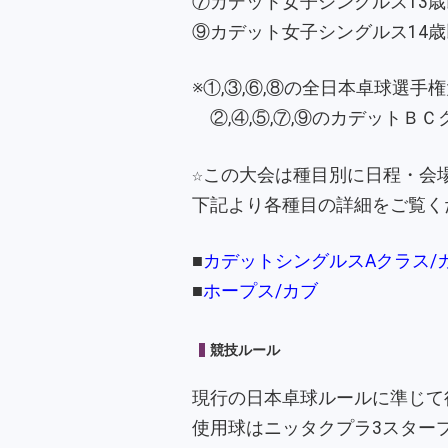
⑦カデット女子シングルス13歳
⑨カデット女子シングルス14歳
※①,③,⑥,⑧の全日本卓球選
②,④,⑤,⑦,⑨のカデットＢ
☆この大会は種目別に日程・会
下記より各種目の詳細をご覧く
■
カデットシングルスAクラス/
■
ホープス/カブ
競技ルール
現行の日本卓球ルールに準じて
使用球はニッタクプラ3スター