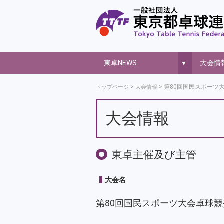
東卓NEWS
大会情
▼
第80回国民スポーツ大
トップページ
大会情報
大会情報
東卓主催及び主管
大会名
第80回国民スポーツ大会卓球競技