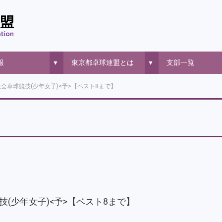
報
東京都卓球連盟とは
支部一覧
▼
▼
会卓球競技(少年女子)<予>【ベスト8まで】
(少年女子)<予>【ベスト8まで】