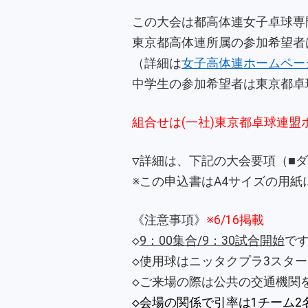
この大会は都高体連女子卓球専
東京都高体連所属の参加希望者
（詳細は
女子高体連ホームペー
中学生の参加希望者は東京都卓
組合せは(一社)東京都卓球連
▽詳細は、下記の大会要項（■
※この申込書はA4サイズの用
《注意事項》
※6/16掲載
◇
9：00集合/9：30試合開始
です
◇使用球はニッタクプラ3スタ
◇ご来場の際は公共の交通機関
◇会場の関係で引率は1チーム