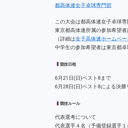
都高体連女子卓球専門部
この大会は都高体連女子卓球専
東京都高体連所属の参加希望者
（詳細は
女子高体連ホームペー
中学生の参加希望者は東京都卓
競技日程
6月21日(日)ベスト8まで
6月28日(日)ベスト8による決
競技ルール
代表選考について
代表選手４名（予備登録選手１