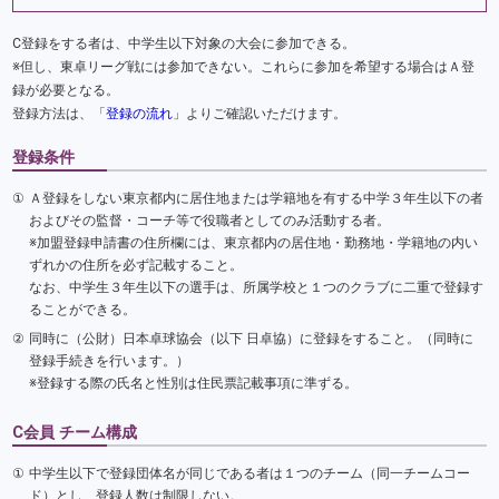
C登録をする者は、中学生以下対象の大会に参加できる。
※但し、東卓リーグ戦には参加できない。これらに参加を希望する場合はＡ登
録が必要となる。
登録方法は、「
登録の流れ
」よりご確認いただけます。
登録条件
①
Ａ登録をしない東京都内に居住地または学籍地を有する中学３年生以下の者
およびその監督・コーチ等で役職者としてのみ活動する者。
※加盟登録申請書の住所欄には、東京都内の居住地・勤務地・学籍地の内い
ずれかの住所を必ず記載すること。
なお、中学生３年生以下の選手は、所属学校と１つのクラブに二重で登録す
ることができる。
②
同時に（公財）日本卓球協会（以下 日卓協）に登録をすること。（同時に
登録手続きを行います。）
※登録する際の氏名と性別は住民票記載事項に準ずる。
C会員 チーム構成
①
中学生以下で登録団体名が同じである者は１つのチーム（同一チームコー
ド）とし、登録人数は制限しない。