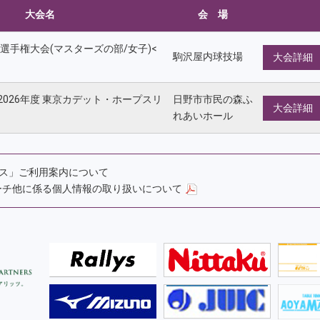
大会名
会 場
球選手権大会(マスターズの部/女子)<
駒沢屋内球技場
大会詳細
026年度 東京カデット・ホープスリ
日野市市民の森ふ
大会詳細
れあいホール
ルス」ご利用案内について
ーチ他に係る個人情報の取り扱いについて