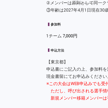
②メンバーは
原則として
同一ク
③年齢は2027年4月1日現在3
参加料
1チーム
7,000円
申込方法
【東京都】
申込書にご記入の上、参加料を
現金書留にてお申込みください
※この大会はWEB申込みでも受
ただし、呼び出される選手情報
新規メンバー移籍メンバーは