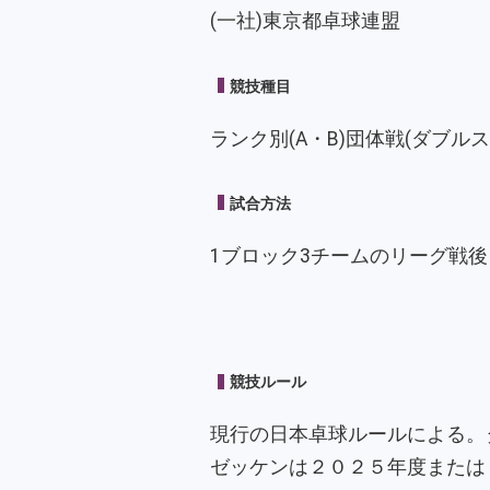
(一社)東京都卓球連盟
競技種目
ランク別(A・B)団体戦(ダブル
試合方法
1ブロック3チームのリーグ戦
競技ルール
現行の日本卓球ルールによる。
ゼッケンは２０２５年度または