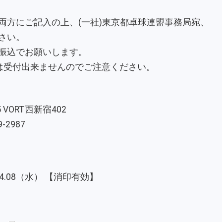
両方にご記入の上、(一社)東京都卓球連盟事務局宛、
さい。
振込でお願いします。
は受付出来ませんのでご注意ください。
5 VORT西新宿402
9-2987
.04.08（水） 【消印有効】