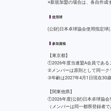
※新規加盟の場合は、各自作成す
使用球
(公財)日本卓球協会使用指定球
参加資格
【東京都】
①2026年度当連盟A会員であ
②メンバーは原則として同一ク
③年齢は2027年4月1日現在3
【関東他県】
①2026年度(公財)日本卓球協
（メンバーは同一都県登録者で