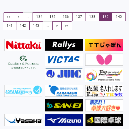
««
«
…
134
135
136
137
138
139
140
141
142
143
…
»
»»