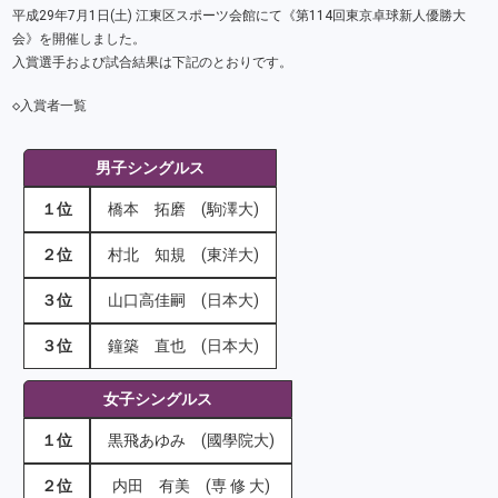
平成29年7月1日(土) 江東区スポーツ会館にて《第114回東京卓球新人優勝大
会》を開催しました。
入賞選手および試合結果は下記のとおりです。
◇入賞者一覧
男子シングルス
１位
橋本 拓磨 (駒澤大)
２位
村北 知規 (東洋大)
３位
山口高佳嗣 (日本大)
３位
鐘築 直也 (日本大)
女子シングルス
１位
黒飛あゆみ (國學院大)
２位
内田 有美 (専 修 大)