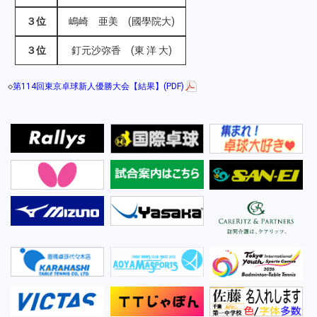
３位
嶋崎 亜美 (國學院大)
３位
釘元沙弥香 (東 洋 大)
◇
第114回東京卓球新人優勝大会【結果】(PDF)