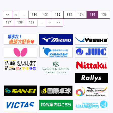
««
«
…
130
131
132
133
134
135
136
137
138
139
…
»
»»