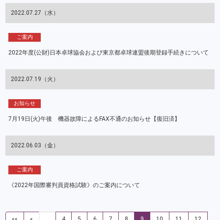
2022.07.27（水）
ご案内
2022年度(公財)日本卓球協会および東京都卓球連盟後期登録手続きについて
2022.07.19（火）
お知らせ
7月19日(火)午後 機器故障によるFAX不通のお知らせ【復旧済】
2022.06.03（金）
ご案内
《2022年国際審判員資格試験》のご案内について
««
«
…
4
5
6
7
8
9
10
11
12