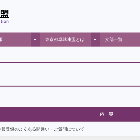
報
東京都卓球連盟とは
支部一覧
▼
▼
内 容
会員登録のよくある間違い・ご質問について