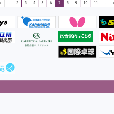
«
…
2
3
4
5
6
7
8
9
10
11
…