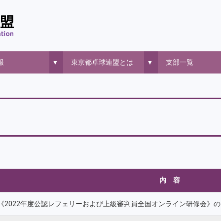
報
東京都卓球連盟とは
支部一覧
▼
▼
内 容
《2022年度公認レフェリーおよび上級審判員全国オンライン研修会》