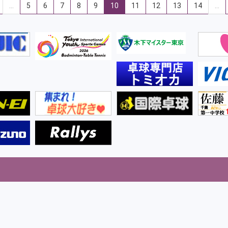
…
5
6
7
8
9
10
11
12
13
14
…