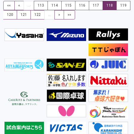
««
«
…
113
114
115
116
117
118
119
120
121
122
…
»
»»