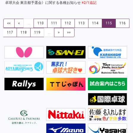
卓球大会 東京都予選会》に関する各種お知らせ
※2/1追記
««
«
…
110
111
112
113
114
115
116
117
118
119
…
»
»»