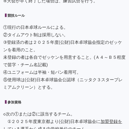
④大会が早く終了した場合は、練習試合を行う。
競技ルール
①現行の日本卓球ルールによる。
②タイムアウト制は採用しない。
③登録済の者は２０２５年度(公財)日本卓球協会指定のゼッケ
ンを着用のこと。
未登録の者は各自でゼッケンを用意すること。(Ａ４～Ｂ５程度
で苗字・チーム名記載)
④ユニフォームは半袖・短パン着用可。
⑤使用球は(公財)日本卓球協会公認球（ニッタク３スタープレ
ミアムクリーン）とする。
参加資格
◇次の①または②に該当するチーム。
①２０２５年度東京都より(公財)日本卓球協会に
加盟登録を
している選手
から成る中学校単位のチーム。