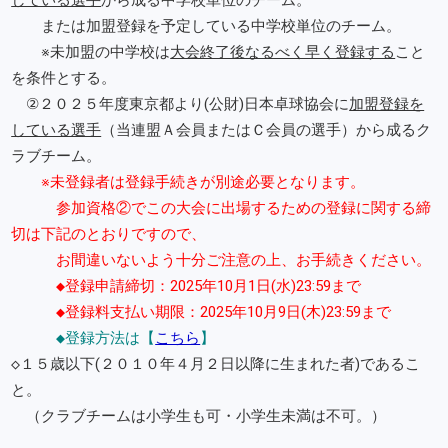
または加盟登録を予定している中学校単位のチーム。
※未加盟の中学校は
大会終了後なるべく早く登録する
こと
を条件とする。
②２０２５年度東京都より(公財)日本卓球協会に
加盟登録を
している選手
（当連盟Ａ会員またはＣ会員の選手）から成るク
ラブチーム。
※未登録者は登録手続きが別途必要となります。
参加資格②でこの大会に出場するための登録に関する締
切は下記のとおりですので、
お間違いないよう十分ご注意の上、お手続きください。
◆登録申請締切：2025年10月1日(水)23:59まで
◆登録料支払い期限：2025年10月9日(木)23:59まで
◆登録方法は【
こちら
】
◇１５歳以下(２０１０年４月２日以降に生まれた者)であるこ
と。
（クラブチームは小学生も可・小学生未満は不可。）