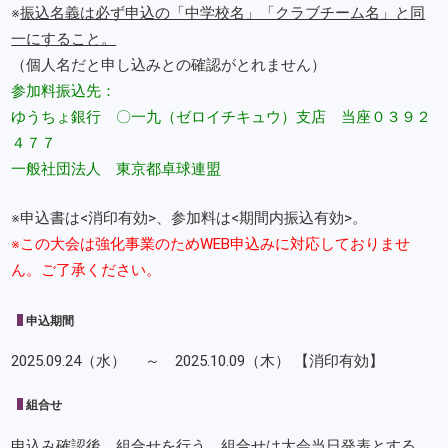
※
振込名義は必ず申込の「中学校名」「クラブチーム名」と同
一にすること。
（個人名だと申し込みとの確認がとれません）
参加料振込先：
ゆうちょ銀行 〇一九（ゼロイチキュウ）支店 当座０３９２
４７７
一般社団法人 東京都卓球連盟
※申込書は<消印有効>、参加料は<期間内振込有効>。
※この大会は強化事業のためWEB申込みに対応しておりませ
ん。ご了承ください。
申込期間
2025.09.24（水） ～ 2025.10.09（木） 【消印有効】
組合せ
申込み確認後、組合せを行う。組合せは大会当日発表とする。