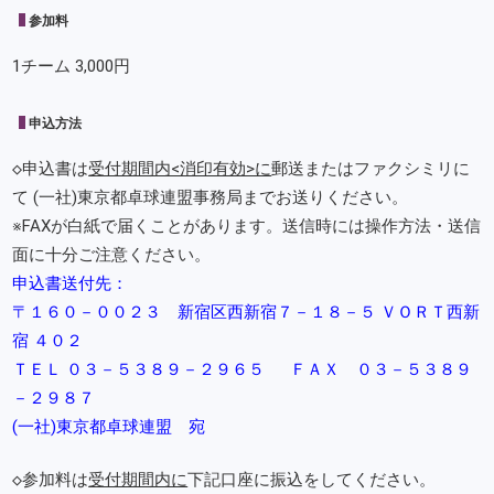
参加料
1チーム 3,000円
申込方法
◇申込書は
受付期間内<消印有効>に
郵送またはファクシミリに
て (一社)東京都卓球連盟事務局までお送りください。
※FAXが白紙で届くことがあります。送信時には操作方法・送信
面に十分ご注意ください。
申込書送付先：
〒１６０－００２３ 新宿区西新宿７－１８－５ ＶＯＲＴ西新
宿 ４０２
ＴＥＬ ０３－５３８９－２９６５ ＦＡＸ ０３－５３８９
－２９８７
(一社)東京都卓球連盟 宛
◇参加料は
受付期間内に
下記口座に振込をしてください。