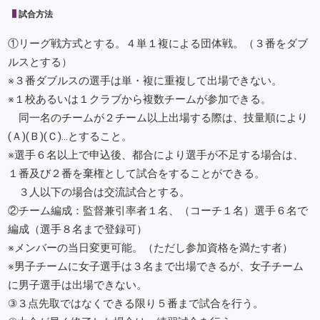
試合方法
①リーグ戦方式とする。４単１複による団体戦。（３番をダブ
ルスとする）
※３番ダブルスの選手は単・複に重複して出場できない。
※１校あるいは１クラブから複数チームが参加できる。
同一名のチームが２チーム以上出場する際は、技量順により
(Ａ)(Ｂ)(Ｃ)…とすること。
※選手６名以上で申込後、都合により選手が不足する場合は、
１番及び２番を棄権として試合をすることができる。
３人以下の場合は交流試合とする。
②チーム編成：監督兼引率者１名、（コーチ１名）選手６名で
編成（選手８名まで登録可）
※メンバーの当日変更可能。（ただし参加資格を満たす者）
※男子チームに女子選手は３名まで出場できるが、女子チーム
に男子選手は出場できない。
③３点先取ではなくできる限り５番まで試合を行う。