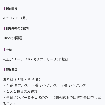
開催日程
2025.12.15（月）
開場時間のご案内
9時20分開場
会場
京王アリーナTOKYO(サブアリーナ)
[地図]
競技種目
団体戦（１複２単 ４名）
・１番 ダブルス ２番 シングルス ３番 シングルス
・１人１種目のみ参加
・当日メンバー変更１名のみ可（開会式までに審判長に申し出
ること）