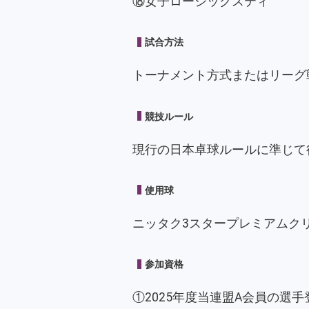
⑱女子ローシックスティ
試合方法
トーナメント方式またはリーグ
競技ルール
現行の日本卓球ルールに準じて
使用球
ニッタク3スタープレミアムク
参加資格
①2025年度当連盟A会員の選