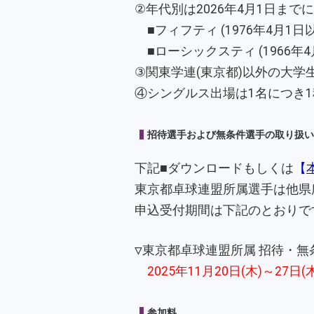
②年代別は2026年4月1日ま
■フィフティ (1976年4月1
■ローシックスティ (1966年
③関東学連(東京都)以外の大
④シングルス出場は1名につき
招待選手および無条件選手の取り扱い
下記■ダウンロードもしくは
【
東京都卓球連盟所属選手は他県
申込受付期間は下記のとおりで
▽東京都卓球連盟所属 招待・無
2025年11月20日(木)～27日(
参加料