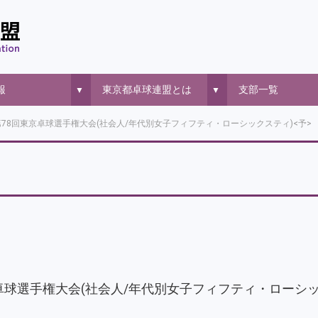
報
東京都卓球連盟とは
支部一覧
▼
▼
026 第78回東京卓球選手権大会(社会人/年代別女子フィフティ・ローシックスティ)<予>
78回東京卓球選手権大会(社会人/年代別女子フィフティ・ローシ