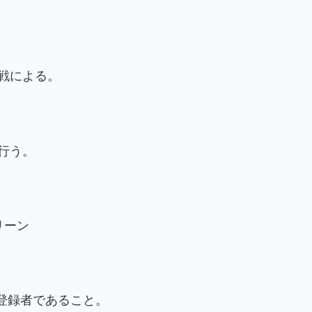
戦による。
行う。
リーン
手登録者であること。