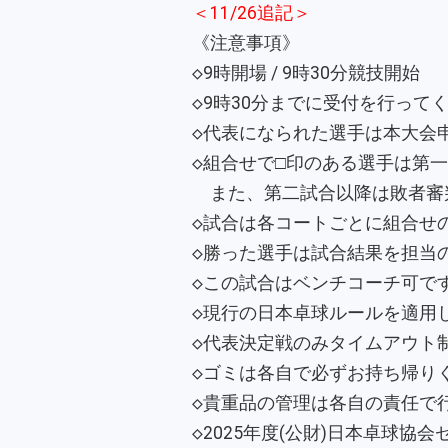
＜11/26追記＞
《注意事項》
◇9時開場 / 9時30分競技開始
◇9時30分までに受付を行って
◇代表になられた選手は本大会
◇組合せで□印のある選手は第
また、第二試合以降は敗者審
◇試合は各コートごとに組合せ
◇勝った選手は試合結果を担当
◇この試合はベンチコーチ可で
◇現行の日本卓球ルールを適用
◇代表決定戦のみタイムアウト
◇ゴミは各自で必ずお持ち帰り
◇貴重品の管理は各自の責任で
◇2025年度(公財)日本卓球協