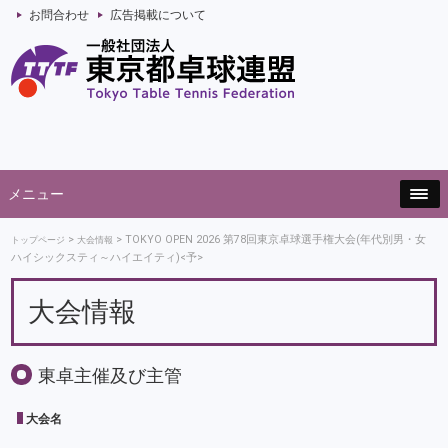
お問合わせ
広告掲載について
メニュー
TOKYO OPEN 2026 第78回東京卓球選手権大会(年代別男・女
トップページ
大会情報
ハイシックスティ～ハイエイティ)<予>
大会情報
東卓主催及び主管
大会名