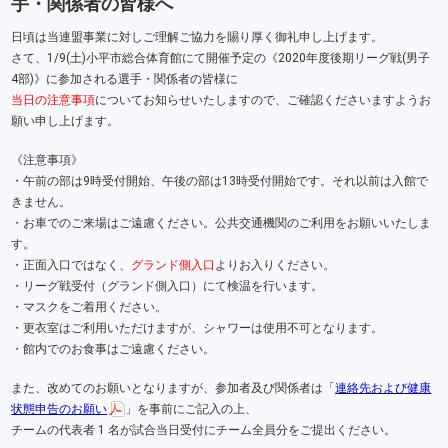
手・関係者の皆様へ
日頃は当連盟事業に対しご理解ご協力を賜り厚く御礼申し上げます。
さて、1/9(土)小平市総合体育館にて開催予定の《2020年度後期リーグ戦(男子
4部)》に参加される選手・関係者の皆様に
当日の注意事項
についてお知らせいたしますので、ご確認くださいますようお
願い申し上げます。
《注意事項》
・午前の部は9時受付開始、午後の部は13時受付開始です。それ以前は入館で
きません。
・お車でのご来場はご遠慮ください。公共交通機関のご利用をお願いいたしま
す。
・正面入口ではなく、
グランド側入口
よりお入りください。
・リーグ戦受付（グランド側入口）にて検温を行います。
・マスクをご着用ください。
・更衣室はご利用いただけますが、シャワーは使用不可となります。
・館内でのお食事はご遠慮ください。
また、改めてのお願いとなりますが、参加者及び関係者は「
連絡先および健康
状態申告のお願い
」を事前にご記入の上、
チームの代表者 1 名が試合当日受付にチーム全員分をご提出ください。