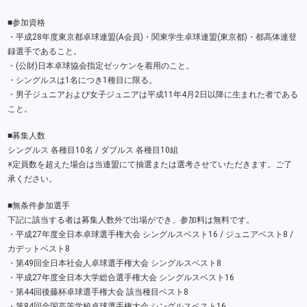
■参加資格
・平成28年度東京都卓球連盟(A会員)・関東学生卓球連盟(東京都)・都高体連登
録選手であること。
・(公財)日本卓球協会指定ゼッケンを着用のこと。
・シングルスは1名につき1種目に限る。
・男子ジュニアおよび女子ジュニアは平成11年4月2日以降に生まれた者である
こと。
■募集人数
シングルス 各種目10名 / ダブルス 各種目10組
※定員数を超えた場合は当連盟にて抽選または選考させていただきます。ご了
承ください。
■無条件参加選手
下記に該当する者は募集人数外で出場ができ、参加料は無料です。
・平成27年度全日本卓球選手権大会 シングルスベスト16 / ジュニアベスト8 /
カデットベスト8
・第49回全日本社会人卓球選手権大会 シングルスベスト8
・平成27年度全日本大学総合選手権大会 シングルスベスト16
・第44回後藤杯卓球選手権大会 該当種目ベスト8
・第84回全国高等学校卓球選手権大会 シングルスベスト16