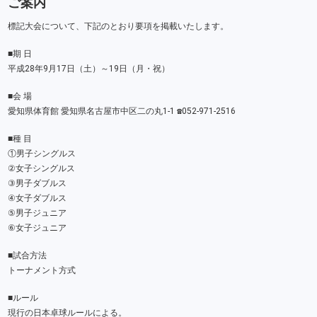
ご案内
標記大会について、下記のとおり要項を掲載いたします。
■期 日
平成28年9月17日（土）～19日（月・祝）
■会 場
愛知県体育館 愛知県名古屋市中区二の丸1-1 ☎052-971-2516
■種 目
①男子シングルス
②女子シングルス
③男子ダブルス
④女子ダブルス
⑤男子ジュニア
⑥女子ジュニア
■試合方法
トーナメント方式
■ルール
現行の日本卓球ルールによる。