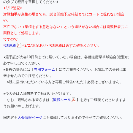
のタブで種目を選択してください)
<3/12追記>
対戦相手が棄権の場合でも、試合開始予定時刻までにコートに現れない場合
や、
不在でない（棄権をする意思はない）という連絡がない場合には両競技者共に
棄権として処理します。
ですので
■
諸連絡
<2/27追記あり> ※諸連絡は必ずご確認ください。
★選手証が大会10日前までに届いていない場合は、各都道府県卓球協会(連盟)に
必ず申し出てください。
★棄権の場合には【
専用フォーム
】にてご報告ください。お電話での受付は出
来ませんのでご注意ください。
※既に届出いただいている方は再度ご報告いただく必要はございません。
★今大会は入場無料でご観戦いただけます。
なお、観戦される皆さまは【
観戦ルール
】を必ずご確認くださいますよ
うお願い申し上げます。
同内容を
大会情報ページ
にも掲載しておりますので併せてご確認ください。