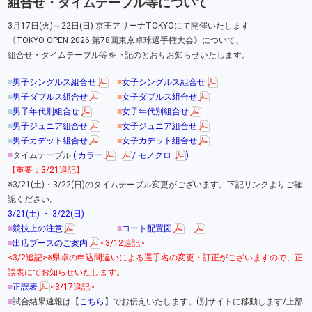
組合せ・タイムテーブル等について
3月17日(火)～22日(日) 京王アリーナTOKYOにて開催いたします
《TOKYO OPEN 2026 第78回東京卓球選手権大会》について、
組合せ・タイムテーブル等を下記のとおりお知らせいたします。
■
男子シングルス組合せ
■
女子シングルス組合せ
■
男子ダブルス組合せ
■
女子ダブルス組合せ
■
男子年代別組合せ
■
女子年代別組合せ
■
男子ジュニア組合せ
■
女子ジュニア組合せ
■
男子カデット組合せ
■
女子カデット組合せ
■
タイムテーブル
(
カラー
/
モノクロ
)
【重要：3/21追記】
※3/21(土)・3/22(日)のタイムテーブル変更がございます。下記リンクよりご確
認ください。
3/21(土)
・
3/22(日)
■
競技上の注意
■
コート配置図
■
出店ブースのご案内
<3/12追記>
<3/2追記>※県卓の申込間違いによる選手名の変更・訂正がございますので、正
誤表にてお知らせいたします。
■
正誤表
<3/17追記>
■
試合結果速報は【
こちら
】でお伝えいたします。(別サイトに移動します/上部