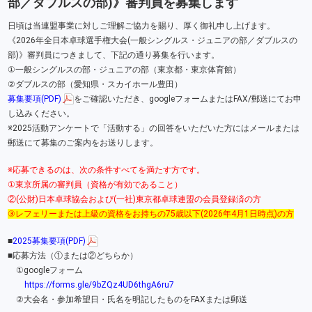
部／ダブルスの部)》審判員を募集します
日頃は当連盟事業に対しご理解ご協力を賜り、厚く御礼申し上げます。
《2026年全日本卓球選手権大会(一般シングルス・ジュニアの部／ダブルスの
部)》審判員につきまして、下記の通り募集を行います。
①一般シングルスの部・ジュニアの部（東京都・東京体育館）
②ダブルスの部（愛知県・スカイホール豊田）
募集要項(PDF)
をご確認いただき、googleフォームまたはFAX/郵送にてお申
し込みください。
※2025活動アンケートで「活動する」の回答をいただいた方にはメールまたは
郵送にて募集のご案内をお送りします。
※応募できるのは、次の条件すべてを満たす方です。
①東京所属の審判員（資格が有効であること）
②(公財)日本卓球協会および(一社)東京都卓球連盟の会員登録済の方
③レフェリーまたは上級の資格をお持ちの75歳以下(2026年4月1日時点)の方
■
2025募集要項(PDF)
■応募方法（①または②どちらか）
①googleフォーム
https://forms.gle/9bZQz4UD6thgA6ru7
②大会名・参加希望日・氏名を明記したものをFAXまたは郵送