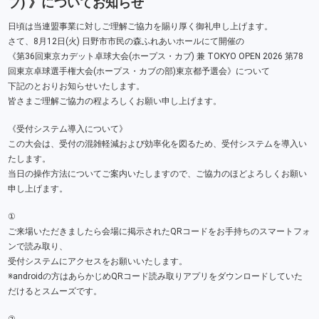
ブ) 》についてお知らせ
日頃は当連盟事業に対しご理解ご協力を賜り厚く御礼申し上げます。
さて、8月12日(火) 日野市市民の森ふれあいホールにて開催の
《第36回東京カデット卓球大会(ホープス・カブ) 兼 TOKYO OPEN 2026 第78
回東京卓球選手権大会(ホープス・カブの部)東京都予選会》について
下記のとおりお知らせいたします。
皆さまご理解ご協力の程よろしくお願い申し上げます。
《受付システム導入について》
この大会は、受付の混雑軽減および効率化を図るため、受付システムを導入い
たします。
当日の操作方法についてご案内いたしますので、ご協力のほどよろしくお願い
申し上げます。
①
ご来場いただきましたら会場に掲示されたQRコードをお手持ちのスマートフォ
ンで読み取り、
受付システムにアクセスをお願いいたします。
※androidの方はあらかじめQRコード読み取りアプリをダウンロードしていた
だけるとスムーズです。
②