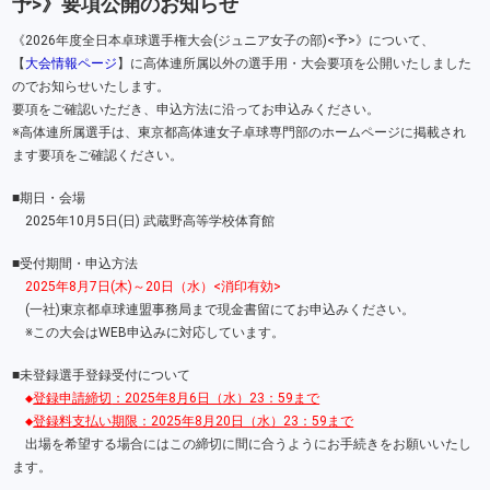
予>》要項公開のお知らせ
《2026年度全日本卓球選手権大会(ジュニア女子の部)<予>》について、
【
大会情報ページ
】に高体連所属以外の選手用・大会要項を公開いたしました
のでお知らせいたします。
要項をご確認いただき、申込方法に沿ってお申込みください。
※高体連所属選手は、東京都高体連女子卓球専門部のホームページに掲載され
ます要項をご確認ください。
■期日・会場
2025年10月5日(日) 武蔵野高等学校体育館
■受付期間・申込方法
2025年8月7日(木)～20日（水）<消印有効>
(一社)東京都卓球連盟事務局まで現金書留にてお申込みください。
※この大会はWEB申込みに対応しています。
■未登録選手登録受付について
◆
登録申請締切
：2025年8月6日（水）23：59まで
◆
登録料支払い期限
：2025
年8月20日（水）23：59まで
出場を希望する場合にはこの締切に間に合うようにお手続きをお願いいたし
ます。